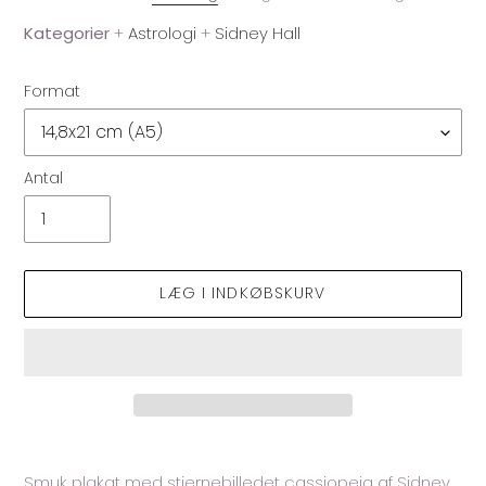
Kategorier
+
Astrologi
+
Sidney Hall
Format
Antal
LÆG I INDKØBSKURV
Lægger
produkt
Smuk plakat med stjernebilledet cassiopeia af Sidney