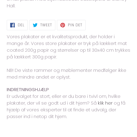
i
Hall.
din
indkøbskurv
DEL
TWEET
PIN
DEL
TWEET
PIN DET
PÅ
PÅ
PÅ
FACEBOOK
TWITTER
PINTEREST
Vores plakater er et kvalitetsprodukt, der holder i
mange år. Vores store plakater er tryk på lækkert mat
coated 200g papir og størrelser op til 30x40 cm trykkes
på lækkert 300g papir.
NB! De viste rammer og møblementer medfølger ikke
med mindre andet er oplyst.
INDRETNINGSHJÆLP
Er udvalget for stort, eller er du bare i tvivl om, hvilke
plakater, der vil se godt ud i dit hjem? Så
klik her
og få
hjælp af vores eksperter til at finde et udvalg, der
passer ind i netop dit hjem.