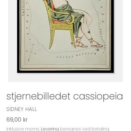
stjernebilledet cassiopeia
FORHANDLER
SIDNEY HALL
Normalpris
69,00 kr
Inklusive moms.
Levering
beregnes ved betaling.