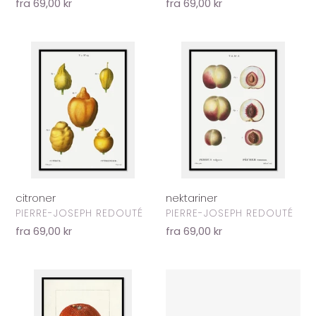
Normalpris
fra 69,00 kr
Normalpris
fra 69,00 kr
citroner
nektariner
citroner
nektariner
FORHANDLER
FORHANDLER
PIERRE-JOSEPH REDOUTÉ
PIERRE-JOSEPH REDOUTÉ
Normalpris
fra 69,00 kr
Normalpris
fra 69,00 kr
mango
nektariner