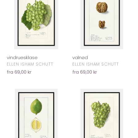
vindruesklase
valnød
FORHANDLER
FORHANDLER
ELLEN ISHAM SCHUTT
ELLEN ISHAM SCHUTT
Normalpris
fra 69,00 kr
Normalpris
fra 69,00 kr
limefrugt
vindruer