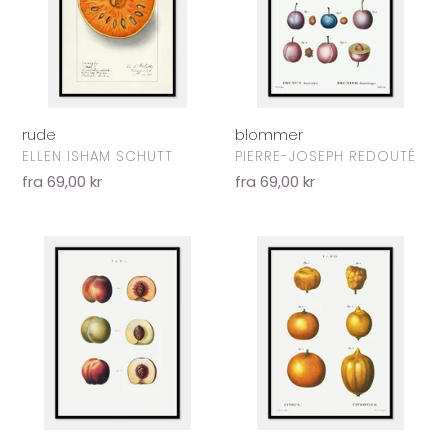
blommer
rude
FORHANDLER
FORHANDLER
PIERRE-JOSEPH REDOUTÉ
ELLEN ISHAM SCHUTT
Normalpris
fra 69,00 kr
Normalpris
fra 69,00 kr
nektariner
appelsiner