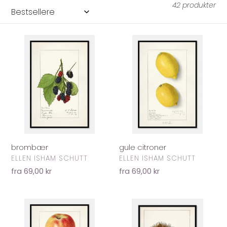
t
42 produkter
i
o
brombær
gule
citroner
n
:
brombær
gule citroner
FORHANDLER
FORHANDLER
ELLEN ISHAM SCHUTT
ELLEN ISHAM SCHUTT
Normalpris
fra 69,00 kr
Normalpris
fra 69,00 kr
æbler
kastanje