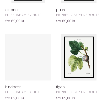
pærer
citroner
FORHANDLER
FORHANDLER
PIERRE-JOSEPH REDOUTÉ
ELLEN ISHAM SCHUTT
Normalpris
fra 69,00 kr
Normalpris
fra 69,00 kr
hindbær
figen
figen
hindbær
FORHANDLER
FORHANDLER
PIERRE-JOSEPH REDOUTÉ
ELLEN ISHAM SCHUTT
Normalpris
fra 69,00 kr
Normalpris
fra 69,00 kr