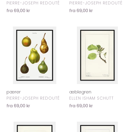
FORHANDLER
FORHANDLER
PIERRE-JOSEPH REDOUTÉ
PIERRE-JOSEPH REDOUTÉ
Normalpris
fra 69,00 kr
Normalpris
fra 69,00 kr
pærer
æblegren
pærer
æblegren
FORHANDLER
FORHANDLER
PIERRE-JOSEPH REDOUTÉ
ELLEN ISHAM SCHUTT
Normalpris
fra 69,00 kr
Normalpris
fra 69,00 kr
vindruesklase
valnød