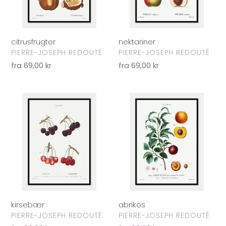
citrusfrugter
nektariner
FORHANDLER
FORHANDLER
PIERRE-JOSEPH REDOUTÉ
PIERRE-JOSEPH REDOUTÉ
Normalpris
fra 69,00 kr
Normalpris
fra 69,00 kr
kirsebær
abrikos
kirsebær
abrikos
FORHANDLER
FORHANDLER
PIERRE-JOSEPH REDOUTÉ
PIERRE-JOSEPH REDOUTÉ