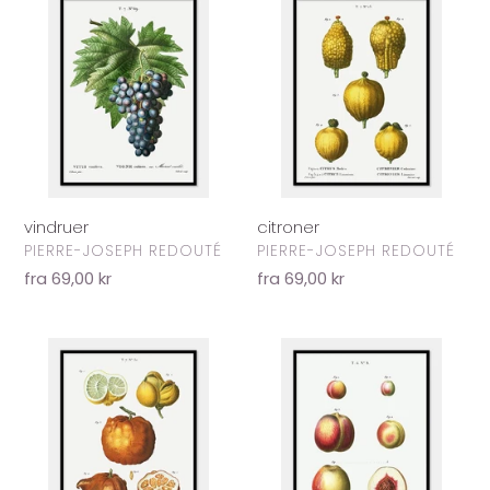
citroner
vindruer
FORHANDLER
FORHANDLER
PIERRE-JOSEPH REDOUTÉ
PIERRE-JOSEPH REDOUTÉ
Normalpris
fra 69,00 kr
Normalpris
fra 69,00 kr
citrusfrugter
nektariner