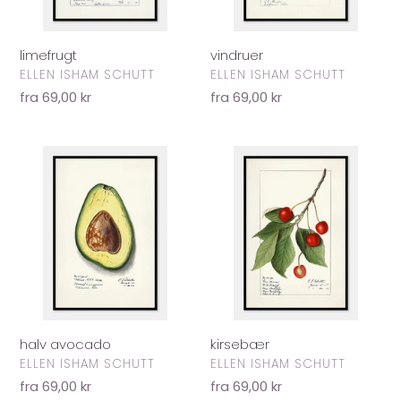
limefrugt
vindruer
FORHANDLER
FORHANDLER
ELLEN ISHAM SCHUTT
ELLEN ISHAM SCHUTT
Normalpris
fra 69,00 kr
Normalpris
fra 69,00 kr
halv
kirsebær
avocado
halv avocado
kirsebær
FORHANDLER
FORHANDLER
ELLEN ISHAM SCHUTT
ELLEN ISHAM SCHUTT
Normalpris
fra 69,00 kr
Normalpris
fra 69,00 kr