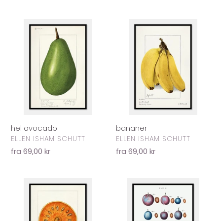
hel
bananer
avocado
hel avocado
bananer
FORHANDLER
FORHANDLER
ELLEN ISHAM SCHUTT
ELLEN ISHAM SCHUTT
Normalpris
fra 69,00 kr
Normalpris
fra 69,00 kr
rude
blommer