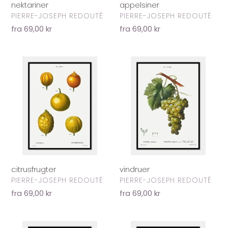
nektariner
appelsiner
FORHANDLER
FORHANDLER
PIERRE-JOSEPH REDOUTÉ
PIERRE-JOSEPH REDOUTÉ
Normalpris
fra 69,00 kr
Normalpris
fra 69,00 kr
citrusfrugter
vindruer
citrusfrugter
vindruer
FORHANDLER
FORHANDLER
PIERRE-JOSEPH REDOUTÉ
PIERRE-JOSEPH REDOUTÉ
Normalpris
fra 69,00 kr
Normalpris
fra 69,00 kr
vindruer
citroner