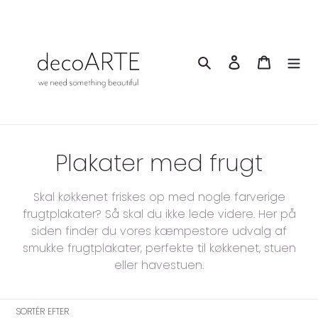
Gå
til
indhold
Søg
Log ind
Indkøbsk
K
Plakater med frugt
o
Skal køkkenet friskes op med nogle farverige
l
frugtplakater? Så skal du ikke lede videre. Her på
siden finder du vores kæmpestore udvalg af
l
smukke frugtplakater, perfekte til køkkenet, stuen
e
eller havestuen.
k
SORTÉR EFTER