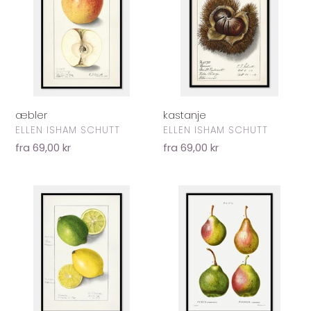
kastanje
æbler
FORHANDLER
FORHANDLER
ELLEN ISHAM SCHUTT
ELLEN ISHAM SCHUTT
Normalpris
fra 69,00 kr
Normalpris
fra 69,00 kr
citroner
pærer