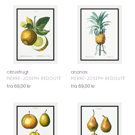
citrusfrugt
ananas
citrusfrugt
ananas
FORHANDLER
FORHANDLER
PIERRE-JOSEPH REDOUTÉ
PIERRE-JOSEPH REDOUTÉ
Normalpris
fra 69,00 kr
Normalpris
fra 69,00 kr
pærer
pærer