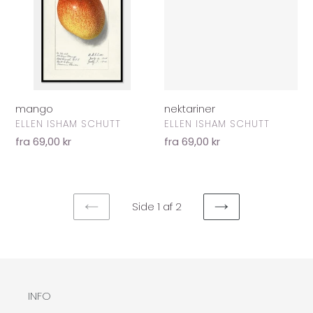
mango
nektariner
FORHANDLER
FORHANDLER
ELLEN ISHAM SCHUTT
ELLEN ISHAM SCHUTT
Normalpris
fra 69,00 kr
Normalpris
fra 69,00 kr
Side 1 af 2
FORRIGE
NÆSTE
SIDE
SIDE
INFO