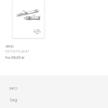
t
i
o
n
:
dildo
FORHANDLER
PATENTPLAKAT
Normalpris
fra 69,00 kr
INFO
Søg