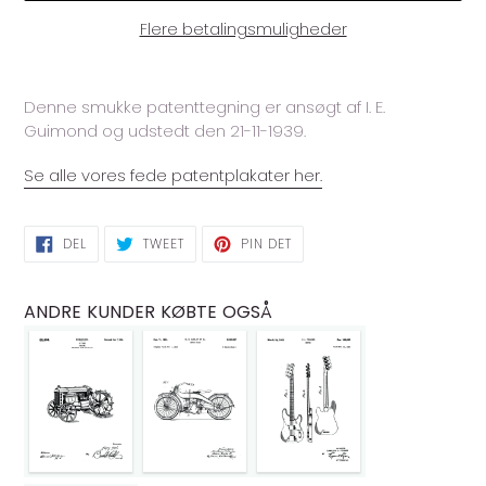
Flere betalingsmuligheder
Lægger
produkt
Denne smukke patenttegning er ansøgt af I. E.
i
Guimond og udstedt den 21-11-1939.
din
indkøbskurv
Se alle vores fede patentplakater her.
DEL
TWEET
PIN
DEL
TWEET
PIN DET
PÅ
PÅ
PÅ
FACEBOOK
TWITTER
PINTEREST
ANDRE KUNDER KØBTE OGSÅ