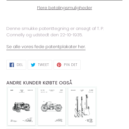
Flere betalingsmuligheder
Lægger
produkt
Denne smukke patenttegning er ansøgt af T. P.
i
Connelly og udstedt den 22-10-1935.
din
indkøbskurv
Se alle vores fede patentplakater her.
DEL
TWEET
PIN
DEL
TWEET
PIN DET
PÅ
PÅ
PÅ
FACEBOOK
TWITTER
PINTEREST
ANDRE KUNDER KØBTE OGSÅ