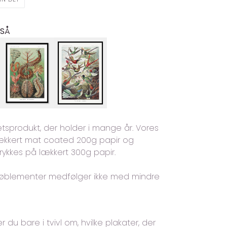
PÅ
PINTEREST
GSÅ
tetsprodukt, der holder i mange år. Vores
 lækkert mat coated 200g papir og
trykkes på lækkert 300g papir.
møblementer medfølger ikke med mindre
er du bare i tvivl om, hvilke plakater, der