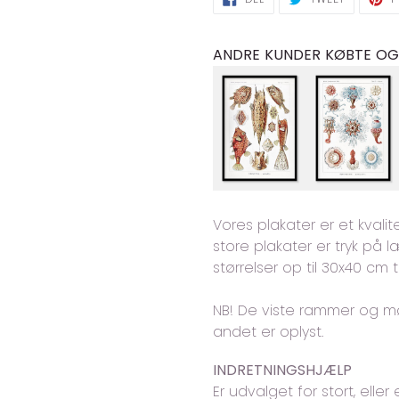
PÅ
PÅ
FACEBOOK
TWITTER
ANDRE KUNDER KØBTE O
Vores plakater er et kvali
store plakater er tryk på
størrelser op til 30x40 cm 
NB! De viste rammer og 
andet er oplyst.
INDRETNINGSHJÆLP
Er udvalget for stort, eller 