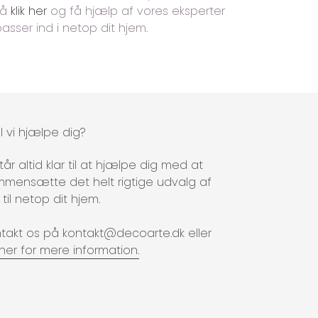
Så
klik her
og få hjælp af vores eksperter
passer ind i netop dit hjem.
l vi hjælpe dig?
står altid klar til at hjælpe dig med at
mensætte det helt rigtige udvalg af
k til netop dit hjem.
takt os på kontakt@decoarte.dk eller
k her for mere information.