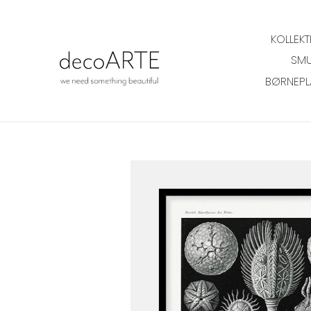
Gå
til
KOLLEKT
indhold
SMU
BØRNEPL