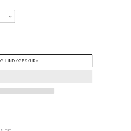
G I INDKØBSKURV
PIN
IN DET