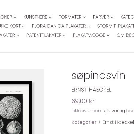
IONER
KUNSTNERE
FORMATER
FARVER
KATEG
KKE KORT
FLORA DANICA PLAKATER
STORM P PLAKAT
AKATER
PATENTPLAKATER
PLAKATVÆGGE
OM DE
søpindsvin
FORHANDLER
ERNST HAECKEL
Normalpris
69,00 kr
Inklusive moms.
Levering
ber
Kategorier
+
Ernst Haeckel