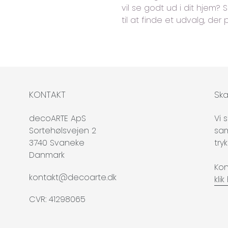
vil se godt ud i dit hjem? 
til at finde et udvalg, der 
KONTAKT
Ska
decoARTE ApS
Vi 
Sortehølsvejen 2
sam
3740 Svaneke
try
Danmark
Kon
kontakt@decoarte.dk
kli
CVR: 41298065