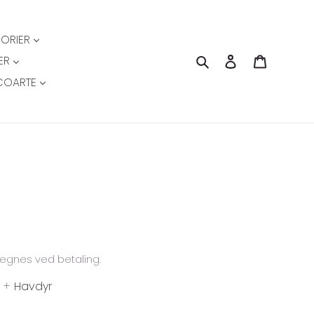
ORIER
Søg
Log ind
Indkøbsk
ER
COARTE
egnes ved betaling.
+
Havdyr