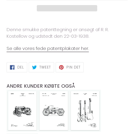
Lægger
produkt
Denne smukke patenttegning er ansøgt af R. R.
i
Kostellow og udstedt den 22-03-1938.
din
indkøbskurv
Se alle vores fede patentplakater her.
DEL
TWEET
PIN
DEL
TWEET
PIN DET
PÅ
PÅ
PÅ
FACEBOOK
TWITTER
PINTEREST
ANDRE KUNDER KØBTE OGSÅ