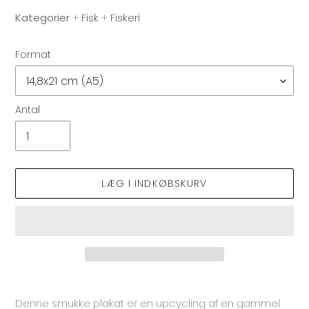
Kategorier
+
Fisk
+
Fiskeri
Format
Antal
LÆG I INDKØBSKURV
Lægger
produkt
Denne smukke plakat er en upcycling af en gammel