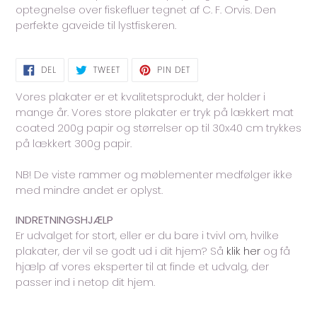
i
optegnelse over fiskefluer tegnet af C. F. Orvis. Den
din
perfekte gaveide til lystfiskeren.
indkøbskurv
DEL
TWEET
PIN
DEL
TWEET
PIN DET
PÅ
PÅ
PÅ
FACEBOOK
TWITTER
PINTEREST
Vores plakater er et kvalitetsprodukt, der holder i
mange år. Vores store plakater er tryk på lækkert mat
coated 200g papir og størrelser op til 30x40 cm trykkes
på lækkert 300g papir.
NB! De viste rammer og møblementer medfølger ikke
med mindre andet er oplyst.
INDRETNINGSHJÆLP
Er udvalget for stort, eller er du bare i tvivl om, hvilke
plakater, der vil se godt ud i dit hjem? Så
klik her
og få
hjælp af vores eksperter til at finde et udvalg, der
passer ind i netop dit hjem.