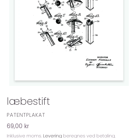
læbestift
FORHANDLER
PATENTPLAKAT
Normalpris
69,00 kr
Inklusive moms.
Levering
beregnes ved betaling.