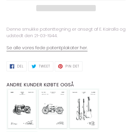
Lægger
produkt
Denne smukke patenttegning er ansøgt af E. Kairalla og
i
udstedt den 21-03-1944.
din
indkøbskurv
Se alle vores fede patentplakater her.
DEL
TWEET
PIN
DEL
TWEET
PIN DET
PÅ
PÅ
PÅ
FACEBOOK
TWITTER
PINTEREST
ANDRE KUNDER KØBTE OGSÅ