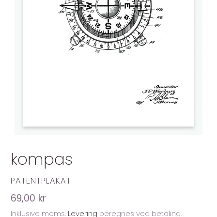
kompas
FORHANDLER
PATENTPLAKAT
Normalpris
69,00 kr
Inklusive moms.
Levering
beregnes ved betaling.