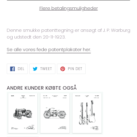
Flere betalingsmuligheder
Lægger
produkt
Denne smukke patenttegning er ansøgt af J. P. Warburg
i
og udstedt den 20-11-1923.
din
indkøbskurv
Se alle vores fede patentplakater her.
DEL
TWEET
PIN
DEL
TWEET
PIN DET
PÅ
PÅ
PÅ
FACEBOOK
TWITTER
PINTEREST
ANDRE KUNDER KØBTE OGSÅ