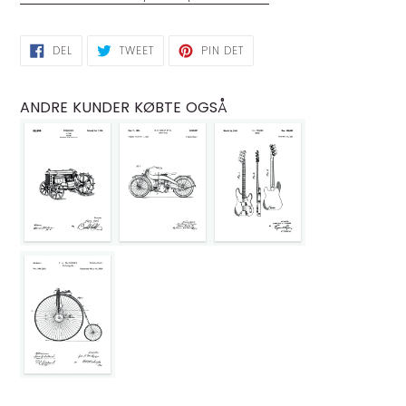
DEL
TWEET
PIN
DEL
TWEET
PIN DET
PÅ
PÅ
PÅ
FACEBOOK
TWITTER
PINTEREST
ANDRE KUNDER KØBTE OGSÅ