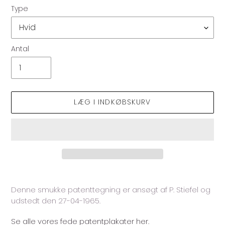
Type
Antal
LÆG I INDKØBSKURV
Lægger
produkt
Denne smukke patenttegning er ansøgt af P. Stiefel og
i
udstedt den 27-04-1965.
din
indkøbskurv
Se alle vores fede patentplakater her.